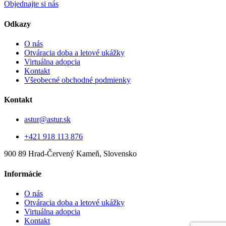
Objednajte si nás
Odkazy
O nás
Otváracia doba a letové ukážky
Virtuálna adopcia
Kontakt
Všeobecné obchodné podmienky
Kontakt
astur@astur.sk
+421 918 113 876
900 89 Hrad-Červený Kameň, Slovensko
Informácie
O nás
Otváracia doba a letové ukážky
Virtuálna adopcia
Kontakt