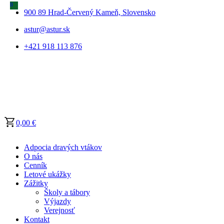
0
0
900 89 Hrad-Červený Kameň, Slovensko
astur@astur.sk
+421 918 113 876
0,00
€
Adpocia dravých vtákov
O nás
Cenník
Letové ukážky
Zážitky
Školy a tábory
Výjazdy
Verejnosť
Kontakt