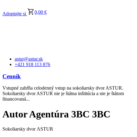
0,00
€
Adoptujte si
astur@astur.sk
+421 918 113 876
Cenník
Vstupné zahŕňa celodenný vstup na sokoliarsky dvor ASTUR.
Sokoliarsky dvor ASTUR nie je štátna inštitúcia a nie je štátom
financovaná...
Autor
Agentúra 3BC 3BC
Sokoliarsky dvor ASTUR