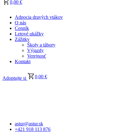
0,00
€
Adpocia dravých vtákov
O nás
Cenník
Letové ukážky
Zážitky
Školy a tábory
Výjazdy
Verejnosť
Kontakt
0,00
€
Adoptujte si
astur@astur.sk
+421 918 113 876