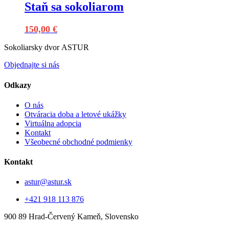
Staň sa sokoliarom
150,00
€
Sokoliarsky dvor ASTUR
Objednajte si nás
Odkazy
O nás
Otváracia doba a letové ukážky
Virtuálna adopcia
Kontakt
Všeobecné obchodné podmienky
Kontakt
astur@astur.sk
+421 918 113 876
900 89 Hrad-Červený Kameň, Slovensko