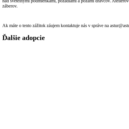
nad svetelnými podmienkami, pozadiami a pózami dravcov. Ateliérové
záberov.
Ak máte o tento zážitok záujem kontaktuje nás v správe na astur@ast
Ďalšie adopcie