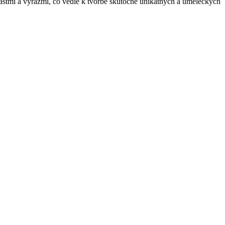
astmi a výrazmi, čo vedie k tvorbe skutočne unikátnych a umeleckých