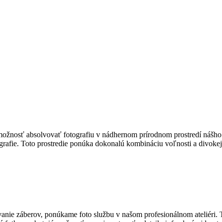
 tu možnosť absolvovať fotografiu v nádhernom prírodnom prostredí náš
grafie. Toto prostredie ponúka dokonalú kombináciu voľnosti a divokej 
vanie záberov, ponúkame foto službu v našom profesionálnom ateliéri. T