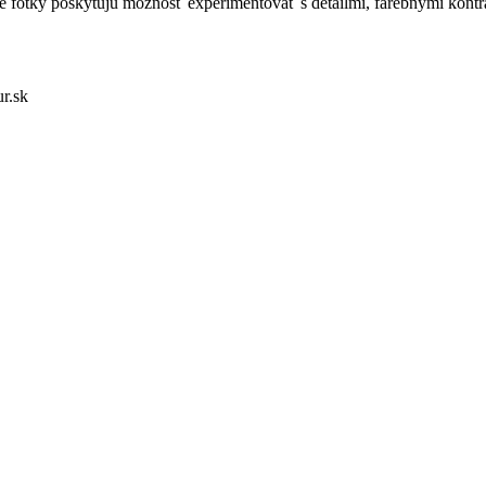
 fotky poskytujú možnosť experimentovať s detailmi, farebnými kontr
ur.sk