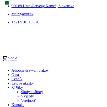
0
0
900 89 Hrad-Červený Kameň, Slovensko
astur@astur.sk
+421 918 113 876
0,00
€
Adpocia dravých vtákov
O nás
Cenník
Letové ukážky
Zážitky
Školy a tábory
Výjazdy
Verejnosť
Kontakt