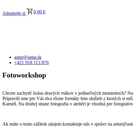
0,00
€
Adoptujte si
astur@astur.sk
+421 918 113 876
Fotoworkshop
Chcete zachytiť krásu dravých vtákov v jedinečných momentoch? Na S
Pripravili sme pre Vás dva rôzne formáty foto služieb z ktorých si m
Kameň. Na druhej strane fotografia v ateliéri je vhodná pre fotografov
Ak máte o tento zážitok záujem kontaktuje nás v správe na astur@ast