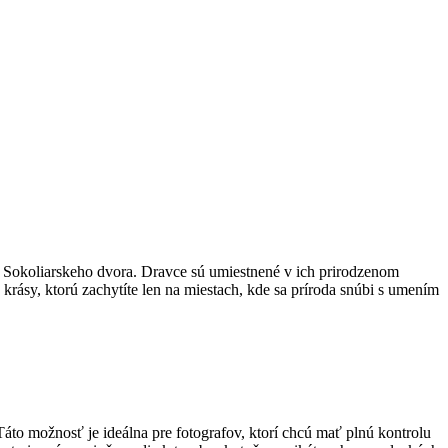
ho Sokoliarskeho dvora. Dravce sú umiestnené v ich prirodzenom
krásy, ktorú zachytíte len na miestach, kde sa príroda snúbi s umením
áto možnosť je ideálna pre fotografov, ktorí chcú mať plnú kontrolu